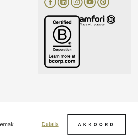
reen BV - 2026 |
Algemene voorwaarden (pdf)
Details
gemak.
AKKOORD