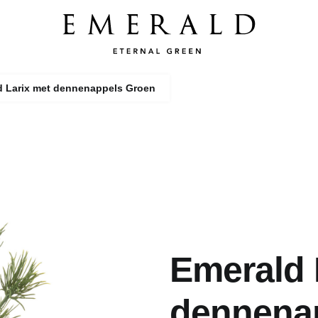
d Larix met dennenappels Groen
Emerald 
dennena